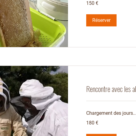
150
150 €
euros
Réserver
Rencontre avec les a
Chargement des jours..
180
180 €
euros